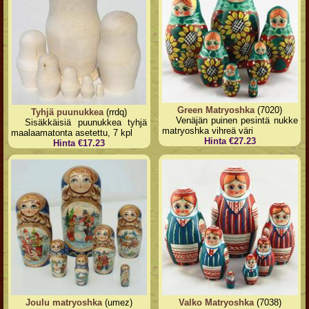
Green Matryoshka
(7020)
Tyhjä puunukkea
(rrdq)
Venäjän puinen pesintä nukke
Sisäkkäisiä puunukkea tyhjä
matryoshka vihreä väri
maalaamatonta asetettu, 7 kpl
Hinta €27.23
Hinta €17.23
Joulu matryoshka
(umez)
Valko Matryoshka
(7038)