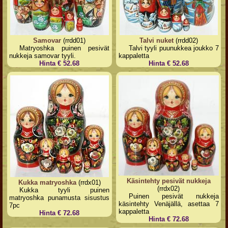
Samovar
(rrdd01)
Talvi nuket
(rrdd02)
Matryoshka puinen pesivät
Talvi tyyli puunukkea joukko 7
nukkeja samovar tyyli.
kappaletta
Hinta € 52.68
Hinta € 52.68
Käsintehty pesivät nukkeja
Kukka matryoshka
(rrdx01)
(rrdx02)
Kukka tyyli puinen
Puinen pesivät nukkeja
matryoshka punamusta sisustus
käsintehty Venäjällä, asettaa 7
7pc
kappaletta
Hinta € 72.68
Hinta € 72.68