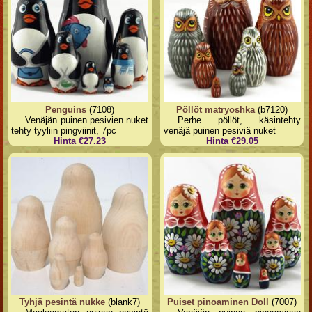
Penguins
(7108)
Pöllöt matryoshka
(b7120)
Venäjän puinen pesivien nuket
Perhe pöllöt, käsintehty
tehty tyyliin pingviinit, 7pc
venäjä puinen pesiviä nuket
Hinta €27.23
Hinta €29.05
Tyhjä pesintä nukke
(blank7)
Puiset pinoaminen Doll
(7007)