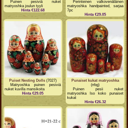
Puinen pesiviä nuket
Perinteinen valkovenäläinen
matryoshka joulun tyyli
matryoshka handpainted, sarjaa
Hinta €122.68
7pc
Hinta €29.05
Puiset Nesting Dolls
(7027)
Punaiset kukat matryoshka
Matryoshka puinen pesiviä
(rrbg)
nuket kuvilla mansikoita
Puinen pesii nuket
Hinta €29.05
matryoshka Iso koko punaiset
kukat
Hinta €26.32