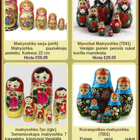
Matryoshka sarja
(umfi)
Mansikat Matryoshka
(7041)
Matryoshka puunukkeja
Venäjän puinen pesiviä nuket
asetettu. Korkeus 22 cm.
kuvilla mansikoita
Hinta €59.09
Hinta €29.05
matryoshka 7pc
(rglv)
Koiranputkea matryoshka
Semenovskaya matryoshka 7
(7001)
kappaletta, käsityönä Venäjällä
Puinen pesii nuket