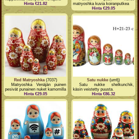
Hinta €21.82
matryoshka kuvia koiranputkea
Hinta €29.05
Red Matryoshka
(7037)
Satu nukke
(umfj)
Matryoshka Venäjän puinen
Satu nukke shelkunchik,
pesivät punainen nuket kamomilla
käsin veistetty puusta.
Hinta €29.05
Hinta €86.32