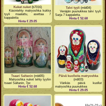
Kukat nuket
(b7016)
Talvi tyyli
(rrdd04)
Käsintehty matryoshka kukka
Venäjän puunukkea talvi tyyli.
tyyli maalattu, asettaa 7
Sarja 7 kappaletta.
kappaletta
Hinta € 52.68
Hinta € 29.05
Tsaari Saltanin
(rrdd05)
Päivä kuolleita matryoshka
Matryoshka nuket tehty tyyliin
(rrdt03)
tsaari Saltanin, 7pc
Värikäs päivä kuollut
Hinta € 52.68
matryoshka puunukkea
Hinta € 29.05