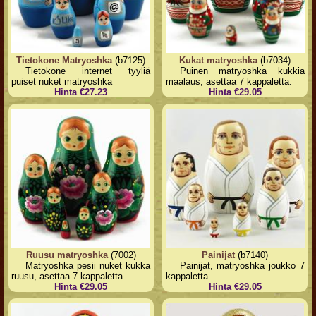
Tietokone Matryoshka
(b7125)
Kukat matryoshka
(b7034)
Tietokone internet tyyliä
Puinen matryoshka kukkia
puiset nuket matryoshka
maalaus, asettaa 7 kappaletta.
Hinta €27.23
Hinta €29.05
Ruusu matryoshka
(7002)
Painijat
(b7140)
Matryoshka pesii nuket kukka
Painijat, matryoshka joukko 7
ruusu, asettaa 7 kappaletta
kappaletta
Hinta €29.05
Hinta €29.05