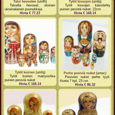
Talvi hevosten
(umfh)
Tytöt kissojen
(umfp)
Talvella hevoset, etninen
Tytöt kissojen käsintehty
ukrainalainen puunukkeja.
puinen pesintä nuket, 22cm
Hinta € 77.23
Hinta € 168.14
Tytöt koirien
(umfq)
Perhe pesiviä nuket
(umec)
Tytöt koirien matryoshka
Pesivien nuket perhe tyyli.
puinen pesiviä nuket
Aseta 7 kpl, 23 cm.
Hinta € 168.14
Hinta € 86.32