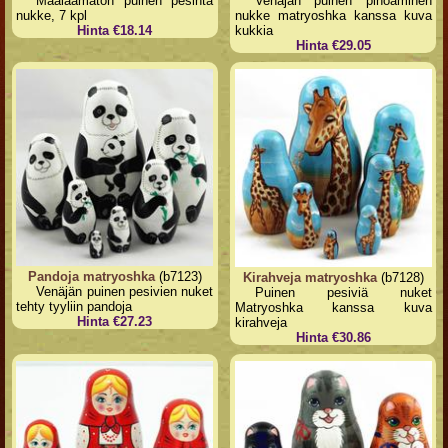
Maalaamaton puinen pesintä
Venäjän puinen pinoaminen
nukke, 7 kpl
nukke matryoshka kanssa kuva
Hinta €18.14
kukkia
Hinta €29.05
Pandoja matryoshka
(b7123)
Kirahveja matryoshka
(b7128)
Venäjän puinen pesivien nuket
Puinen pesiviä nuket
tehty tyyliin pandoja
Matryoshka kanssa kuva
Hinta €27.23
kirahveja
Hinta €30.86