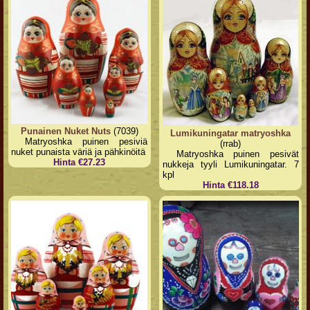
Punainen Nuket Nuts
(7039)
Lumikuningatar matryoshka
Matryoshka puinen pesiviä
(rrab)
nuket punaista väriä ja pähkinöitä
Matryoshka puinen pesivät
Hinta €27.23
nukkeja tyyli Lumikuningatar. 7
kpl
Hinta €118.18