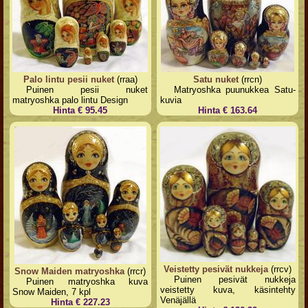
Palo lintu pesii nuket
(rraa)
Satu nuket
(rrcn)
Puinen pesii nuket
Matryoshka puunukkea Satu-
matryoshka palo lintu Design
kuvia
Hinta € 95.45
Hinta € 163.64
Veistetty pesivät nukkeja
(rrcv)
Snow Maiden matryoshka
(rrcr)
Puinen pesivät nukkeja
Puinen matryoshka kuva
veistetty kuva, käsintehty
Snow Maiden, 7 kpl
Venäjällä
Hinta € 227.23