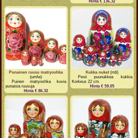
Hinta € 136.32
Punainen ruusu matryoshka
Kukka nuket
(rrdi)
(umfw)
Pesii puunukkea kukkia
Puinen matryoshka kuvia
Korkeus 22 cm.
punaisia ruusuja
Hinta € 59.05
Hinta € 86.32