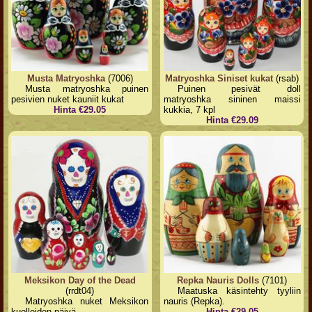
Musta Matryoshka
(7006)
Matryoshka Siniset kukat
(rsab)
Musta matryoshka puinen
Puinen pesivät doll
pesivien nuket kauniit kukat
matryoshka sininen maissi
Hinta €29.05
kukkia, 7 kpl
Hinta €29.09
Meksikon Day of the Dead
Repka Nauris Dolls
(7101)
(rrdt04)
Maatuska käsintehty tyyliin
Matryoshka nuket Meksikon
nauris (Repka).
kuolleiden päivä
Hinta €29.05