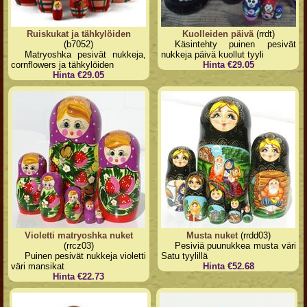
Ruiskukat ja tähkylöiden
Kuolleiden päivä
(rrdt)
(b7052)
Käsintehty puinen pesivät
Matryoshka pesivät nukkeja,
nukkeja päivä kuollut tyyli
cornflowers ja tähkylöiden
Hinta €29.05
Hinta €29.05
Violetti matryoshka nuket
Musta nuket
(rrdd03)
(rrcz03)
Pesiviä puunukkea musta väri
Puinen pesivät nukkeja violetti
Satu tyylillä
väri mansikat
Hinta €52.68
Hinta €22.73