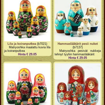
Lila ja koiranputkea
(b7021)
Hammaslääkärit pesii nuket
Matryoshka maalattu kuvia lila
(b7137)
ja koiranputkea
Matryoshka pesivät nukkeja
Hinta € 29.05
tehnyt tyyliin hammaslääkärit
Hinta € 29.05