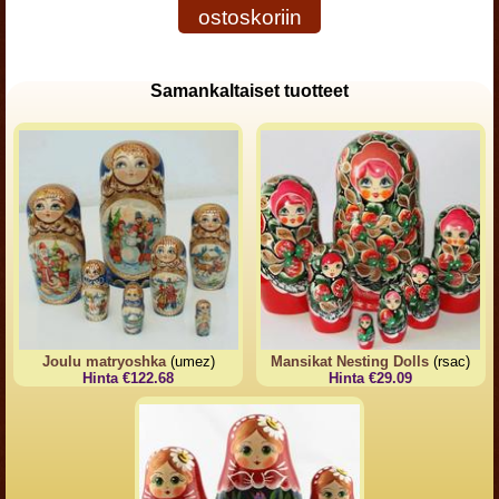
ostoskoriin
Samankaltaiset tuotteet
Joulu matryoshka
(umez)
Mansikat Nesting Dolls
(rsac)
Hinta €122.68
Hinta €29.09