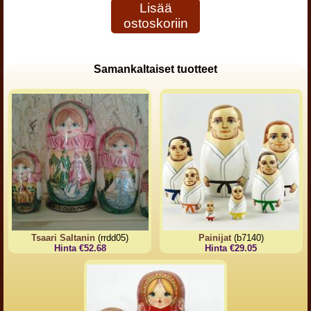
Lisää
ostoskoriin
Samankaltaiset tuotteet
Tsaari Saltanin
(rrdd05)
Painijat
(b7140)
Hinta €52.68
Hinta €29.05