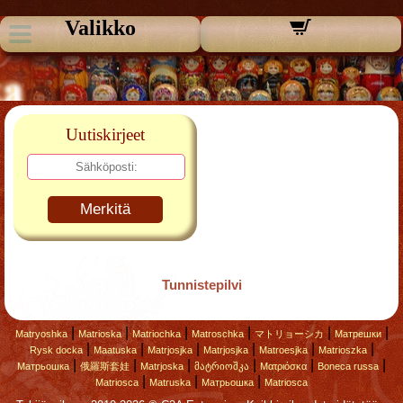
Valikko
Uutiskirjeet
Merkitä
Tunnistepilvi
|
|
|
|
|
|
Matryoshka
Matrioska
Matriochka
Matroschka
マトリョーシカ
Матрешки
|
|
|
|
|
|
Rysk docka
Maatuska
Matrjosjka
Matrjosjka
Matroesjka
Matrioszka
|
|
|
|
|
|
Матрьошка
俄羅斯套娃
Matrjoska
მატრიოშკა
Ματριόσκα
Boneca russa
|
|
|
Matriosca
Matruska
Матрьошка
Matriosca