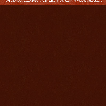
Tekijänoikeus 2010-2026 © C2A Enterprise. Kaikki oikeudet pidätetään.