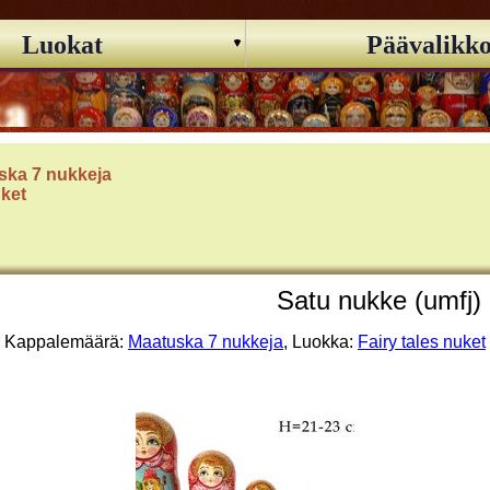
Luokat
Päävalikk
ska 7 nukkeja
uket
Satu nukke (umfj)
Kappalemäärä:
Maatuska 7 nukkeja
, Luokka:
Fairy tales nuket