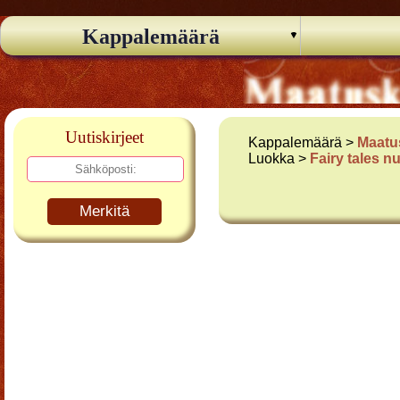
Kappalemäärä
Uutiskirjeet
Kappalemäärä >
Maatu
Luokka >
Fairy tales n
Merkitä