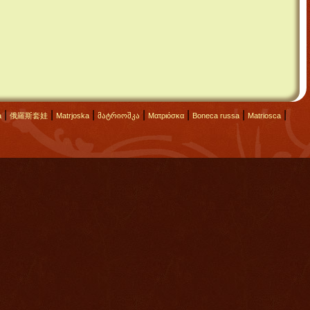
|
|
|
|
|
|
|
а
俄羅斯套娃
Matrjoska
მატრიოშკა
Ματριόσκα
Boneca russa
Matriosca