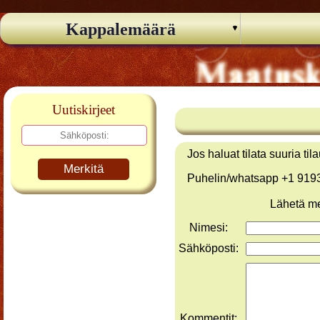
Kappalemäärä
Uutiskirjeet
Jos haluat tilata suuria ti
Merkitä
Puhelin/whatsapp +1 91
Lähetä me
Nimesi:
Sähköposti:
Kommentit: