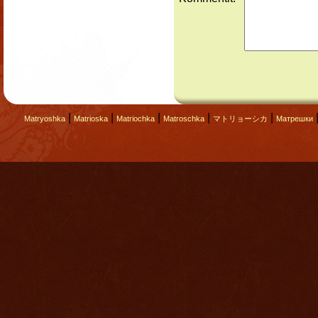
|
|
|
|
|
Matryoshka
Matrioska
Matriochka
Matroschka
マトリョーシカ
Матрешки