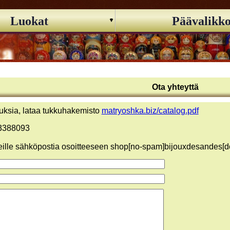
Luokat
Päävalikk
Ota yhteyttä
lauksia, lataa tukkuhakemisto
matryoshka.biz/catalog.pdf
93388093
ille sähköpostia osoitteeseen shop[no-spam]bijouxdesandes[dot