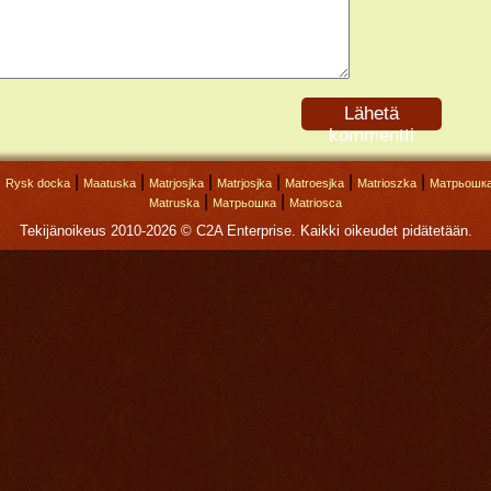
Lähetä
kommentti
|
|
|
|
|
|
|
Rysk docka
Maatuska
Matrjosjka
Matrjosjka
Matroesjka
Matrioszka
Матрьошк
|
|
Matruska
Матрьошка
Matriosca
Tekijänoikeus 2010-2026 © C2A Enterprise. Kaikki oikeudet pidätetään.