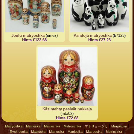
Joulu matryoshka
(umez)
Pandoja matryoshka
(b7123)
Hinta €122.68
Hinta €27.23
Käsintehty pesivät nukkeja
(rrdx02)
Hinta €72.68
|
|
|
|
|
|
Matryoshka
Matrioska
Matriochka
Matroschka
マトリョーシカ
Матрешки
|
|
|
|
|
|
Rysk docka
Maatuska
Matrjosjka
Matrjosjka
Matroesjka
Matrioszka