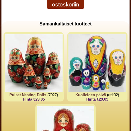
ostoskoriin
Samankaltaiset tuotteet
Puiset Nesting Dolls
(7027)
Kuolleiden päivä
(rrdt02)
Hinta €29.05
Hinta €29.05