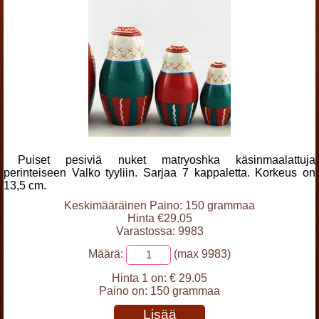
Puiset pesiviä nuket matryoshka käsinmaalattuja
perinteiseen Valko tyyliin. Sarjaa 7 kappaletta. Korkeus on
13,5 cm.
Keskimääräinen Paino: 150 grammaa
Hinta €29.05
Varastossa: 9983
Määrä:
(max 9983)
Hinta 1 on:
€ 29.05
Paino on:
150 grammaa
Lisää