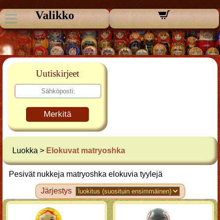
Valikko
Uutiskirjeet
Merkitä
Luokka >
Elokuvat matryoshka
Pesivät nukkeja matryoshka elokuvia tyylejä
Järjestys