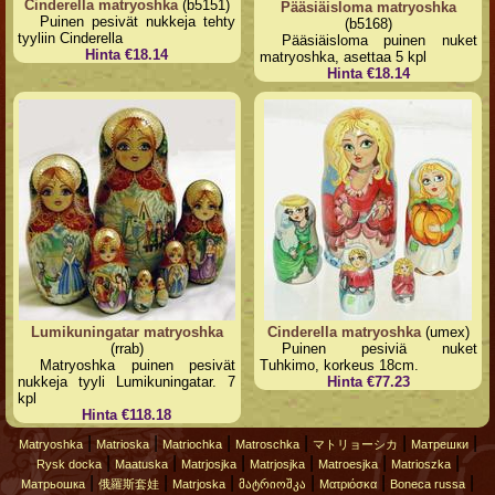
Cinderella matryoshka
(b5151)
Pääsiäisloma matryoshka
Puinen pesivät nukkeja tehty
(b5168)
tyyliin Cinderella
Pääsiäisloma puinen nuket
Hinta €18.14
matryoshka, asettaa 5 kpl
Hinta €18.14
Lumikuningatar matryoshka
Cinderella matryoshka
(umex)
(rrab)
Puinen pesiviä nuket
Matryoshka puinen pesivät
Tuhkimo, korkeus 18cm.
nukkeja tyyli Lumikuningatar. 7
Hinta €77.23
kpl
Hinta €118.18
|
|
|
|
|
|
Matryoshka
Matrioska
Matriochka
Matroschka
マトリョーシカ
Матрешки
|
|
|
|
|
|
Rysk docka
Maatuska
Matrjosjka
Matrjosjka
Matroesjka
Matrioszka
|
|
|
|
|
|
Матрьошка
俄羅斯套娃
Matrjoska
მატრიოშკა
Ματριόσκα
Boneca russa