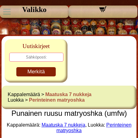
Valikko
Uutiskirjeet
Merkitä
Kappalemäärä >
Maatuska 7 nukkeja
Luokka >
Perinteinen matryoshka
Punainen ruusu matryoshka (umfw)
Kappalemäärä:
Maatuska 7 nukkeja
, Luokka:
Perinteinen
matryoshka