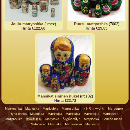
Joulu matryoshka
(umez)
Ruusu matryoshka
(7002)
Hinta €122.68
Hinta €29.05
Mansikat sininen nuket
(rrcz02)
Hinta €22.73
|
|
|
|
|
|
Matryoshka
Matrioska
Matriochka
Matroschka
マトリョーシカ
Матрешки
|
|
|
|
|
|
Rysk docka
Maatuska
Matrjosjka
Matrjosjka
Matroesjka
Matrioszka
|
|
|
|
|
|
Матрьошка
俄羅斯套娃
Matrjoska
მატრიოშკა
Ματριόσκα
Boneca russa
|
|
|
Matriosca
Matruska
Матрьошка
Matriosca