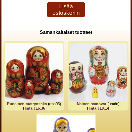
Lisää
ostoskoriin
Samankaltaiset tuotteet
Punainen matryoshka
(rrba03)
Nainen samovar
(umdn)
Hinta €16.36
Hinta €18.14