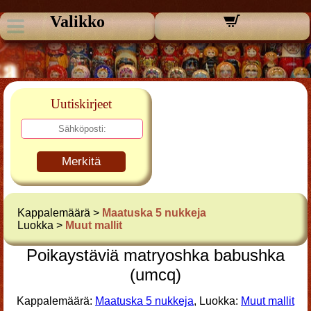
Valikko
Uutiskirjeet
Merkitä
Kappalemäärä >
Maatuska 5 nukkeja
Luokka >
Muut mallit
Poikaystäviä matryoshka babushka
(umcq)
Kappalemäärä:
Maatuska 5 nukkeja
, Luokka:
Muut mallit