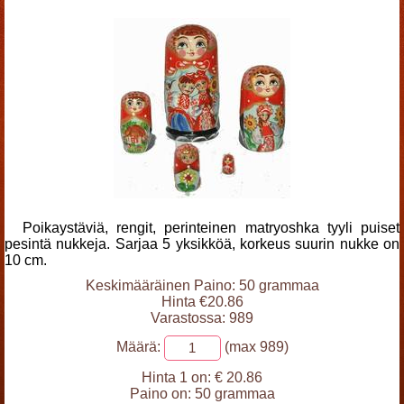
Poikaystäviä, rengit, perinteinen matryoshka tyyli puiset
pesintä nukkeja. Sarjaa 5 yksikköä, korkeus suurin nukke on
10 cm.
Keskimääräinen Paino: 50 grammaa
Hinta €20.86
Varastossa: 989
Määrä:
(max 989)
Hinta 1 on:
€ 20.86
Paino on:
50 grammaa