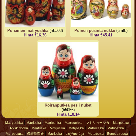
Punainen matryoshka
(rrba03)
Puinen pesintä nukke
(umfb)
Hinta €16.36
Hinta €45.41
Koiranputkea pesii nuket
(b5056)
Hinta €18.14
|
|
|
|
|
|
Matryoshka
Matrioska
Matriochka
Matroschka
マトリョーシカ
Матрешки
|
|
|
|
|
|
Rysk docka
Maatuska
Matrjosjka
Matrjosjka
Matroesjka
Matrioszka
|
|
|
|
|
|
Матрьошка
俄羅斯套娃
Matrjoska
მატრიოშკა
Ματριόσκα
Boneca russa