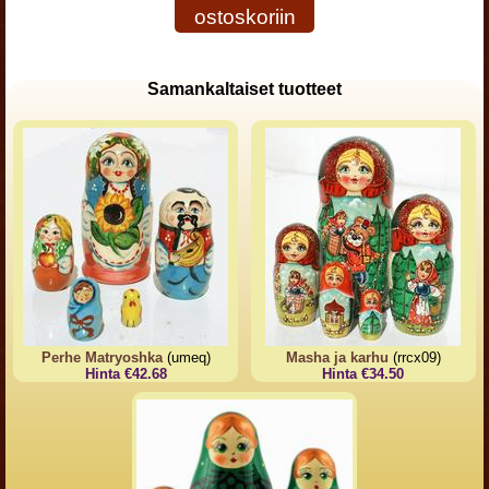
ostoskoriin
Samankaltaiset tuotteet
Perhe Matryoshka
(umeq)
Masha ja karhu
(rrcx09)
Hinta €42.68
Hinta €34.50