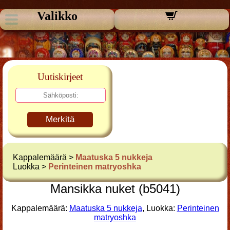
Valikko
Uutiskirjeet
Merkitä
Kappalemäärä >
Maatuska 5 nukkeja
Luokka >
Perinteinen matryoshka
Mansikka nuket (b5041)
Kappalemäärä:
Maatuska 5 nukkeja
, Luokka:
Perinteinen
matryoshka