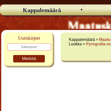
Kappalemäärä
Uutiskirjeet
Kappalemäärä >
Maatu
Luokka >
Pyrografia n
Merkitä