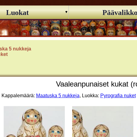
Luokat
Päävalikk
ska 5 nukkeja
uket
Vaaleanpunaiset kukat (r
Kappalemäärä:
Maatuska 5 nukkeja
, Luokka:
Pyrografia nuket