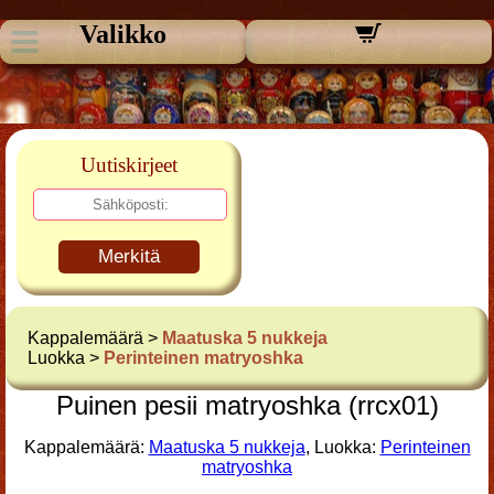
Valikko
Uutiskirjeet
Merkitä
Kappalemäärä >
Maatuska 5 nukkeja
Luokka >
Perinteinen matryoshka
Puinen pesii matryoshka (rrcx01)
Kappalemäärä:
Maatuska 5 nukkeja
, Luokka:
Perinteinen
matryoshka