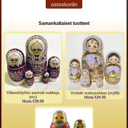
ostoskoriin
Samankaltaiset tuotteet
Väkevöityihin pesivät nukkeja
Violetti matryoshkas
(rrcj06)
(rrci)
Hinta €24.50
Hinta €39.09