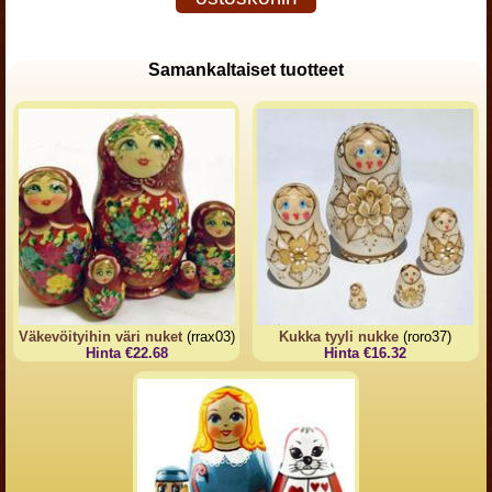
Samankaltaiset tuotteet
Väkevöityihin väri nuket
(rrax03)
Kukka tyyli nukke
(roro37)
Hinta €22.68
Hinta €16.32