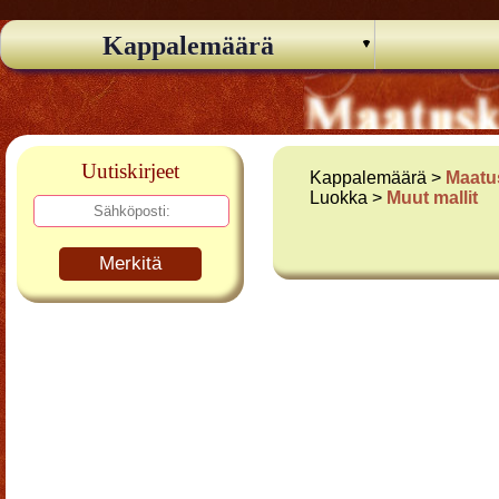
Kappalemäärä
Uutiskirjeet
Kappalemäärä >
Maatu
Luokka >
Muut mallit
Merkitä