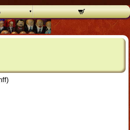
o
ff)