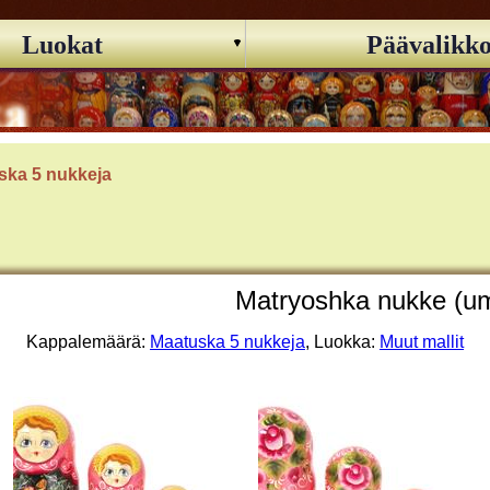
Luokat
Päävalikk
ska 5 nukkeja
Matryoshka nukke (um
Kappalemäärä:
Maatuska 5 nukkeja
, Luokka:
Muut mallit