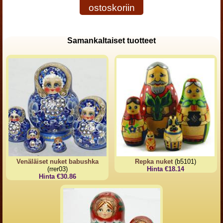
ostoskoriin
Samankaltaiset tuotteet
Venäläiset nuket babushka
Repka nuket
(b5101)
(rrer03)
Hinta €18.14
Hinta €30.86