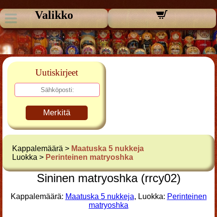
Valikko
Uutiskirjeet
Merkitä
Kappalemäärä >
Maatuska 5 nukkeja
Luokka >
Perinteinen matryoshka
Sininen matryoshka (rrcy02)
Kappalemäärä:
Maatuska 5 nukkeja
, Luokka:
Perinteinen
matryoshka