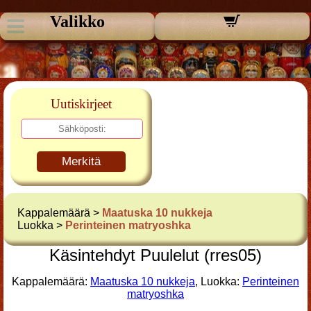
Valikko
Uutiskirjeet
Merkitä
Kappalemäärä >
Maatuska 10 nukkeja
Luokka >
Perinteinen matryoshka
Käsintehdyt Puulelut (rres05)
Kappalemäärä:
Maatuska 10 nukkeja
, Luokka:
Perinteinen
matryoshka