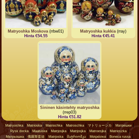
Matryoshka Moskova
(rrbw01)
Matryoshka kukkia
(rray)
Hinta €54.55
Hinta €45.41
Sininen käsintehty matryoshka
(rrep03)
Hinta €51.82
|
|
|
|
|
|
Matryoshka
Matrioska
Matriochka
Matroschka
マトリョーシカ
Матрешки
|
|
|
|
|
|
Rysk docka
Maatuska
Matrjosjka
Matrjosjka
Matroesjka
Matrioszka
|
|
|
|
|
|
Матрьошка
俄羅斯套娃
Matrjoska
მატრიოშკა
Ματριόσκα
Boneca russa