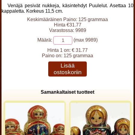
Venäjä pesivät nukkeja, käsintehdyt Puulelut. Asettaa 10
kappaletta. Korkeus 11,5 cm.
Keskimääräinen Paino: 125 grammaa
Hinta €31.77
Varastossa: 9989
Määrä:
(max 9989)
Hinta 1 on:
€ 31.77
Paino on:
125 grammaa
Lisää
ostoskoriin
Samankaltaiset tuotteet