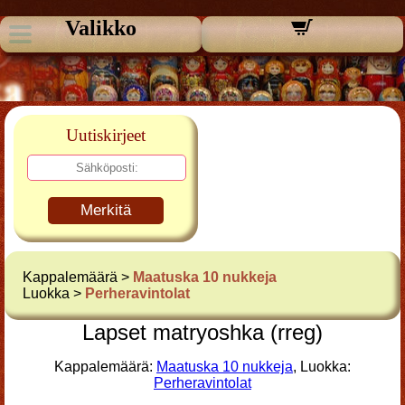
Valikko
Uutiskirjeet
Merkitä
Kappalemäärä >
Maatuska 10 nukkeja
Luokka >
Perheravintolat
Lapset matryoshka (rreg)
Kappalemäärä:
Maatuska 10 nukkeja
, Luokka:
Perheravintolat