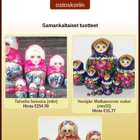
ostoskoriin
Samankaltaiset tuotteet
Talvella hevosia
(rrdm)
Venäjän Matkamuisto nuket
Hinta €254.50
(rres03)
Hinta €31.77