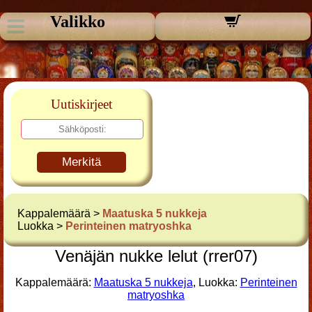
Valikko
Uutiskirjeet
Merkitä
Kappalemäärä >
Maatuska 5 nukkeja
Luokka >
Perinteinen matryoshka
Venäjän nukke lelut (rrer07)
Kappalemäärä:
Maatuska 5 nukkeja
, Luokka:
Perinteinen
matryoshka