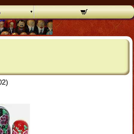
o
02)