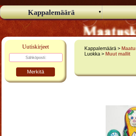
Kappalemäärä
Uutiskirjeet
Kappalemäärä >
Maatu
Luokka >
Muut mallit
Merkitä