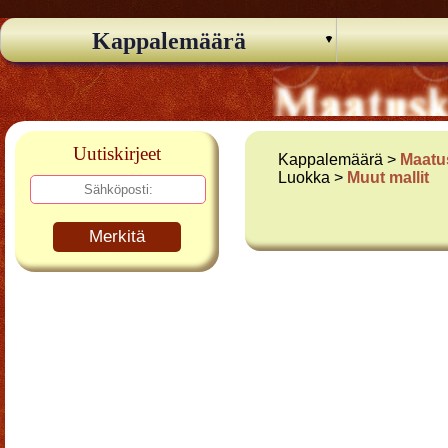
Kappalemäärä
Uutiskirjeet
Kappalemäärä >
Maatu
Luokka >
Muut mallit
Merkitä