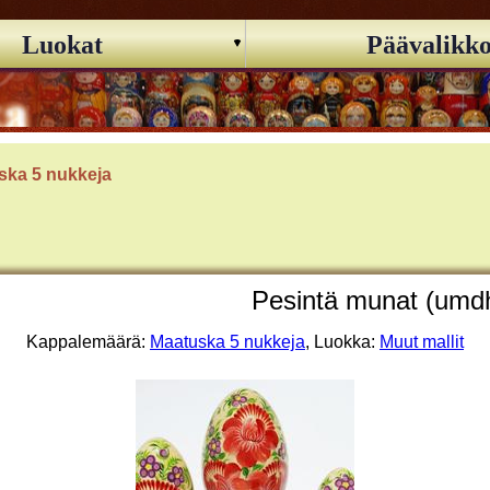
Luokat
Päävalikk
ska 5 nukkeja
Pesintä munat (umd
Kappalemäärä:
Maatuska 5 nukkeja
, Luokka:
Muut mallit