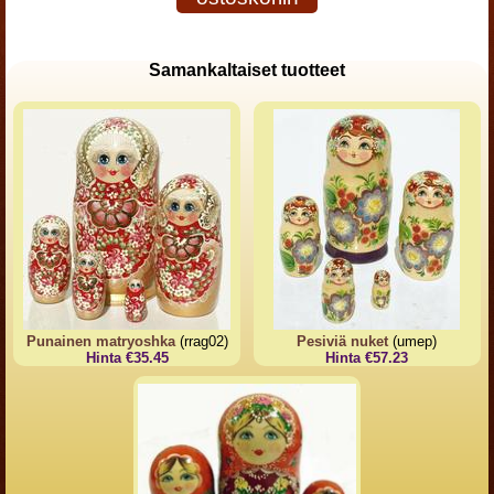
Samankaltaiset tuotteet
Punainen matryoshka
(rrag02)
Pesiviä nuket
(umep)
Hinta €35.45
Hinta €57.23