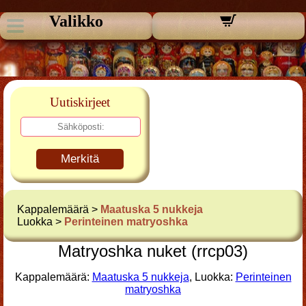
Valikko
Uutiskirjeet
Merkitä
Kappalemäärä >
Maatuska 5 nukkeja
Luokka >
Perinteinen matryoshka
Matryoshka nuket (rrcp03)
Kappalemäärä:
Maatuska 5 nukkeja
, Luokka:
Perinteinen
matryoshka