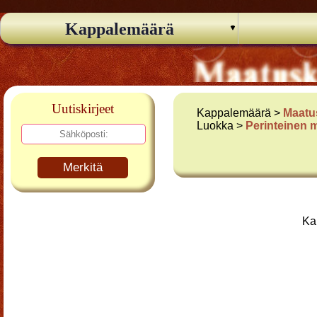
Kappalemäärä
Uutiskirjeet
Kappalemäärä >
Maatu
Luokka >
Perinteinen 
Merkitä
Ka