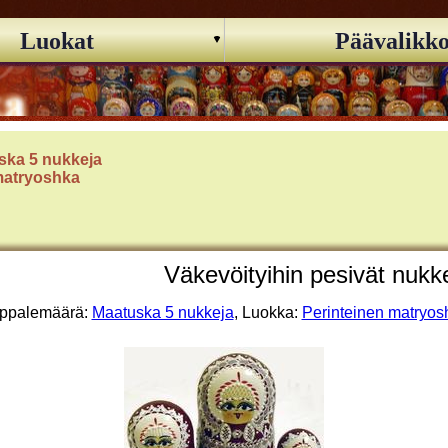
Luokat
Päävalikk
ska 5 nukkeja
matryoshka
Väkevöityihin pesivät nukkej
ppalemäärä:
Maatuska 5 nukkeja
, Luokka:
Perinteinen matryos