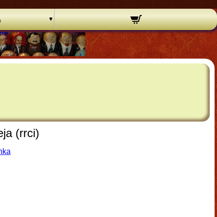
o
a (rrci)
hka