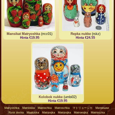
Mansikat Matryoshka
(rrcc01)
Repka nukke
(rskz)
Hinta €19.95
Hinta €24.55
Kolobok nukke
(umbi02)
Hinta €19.95
|
|
|
|
|
|
Matryoshka
Matrioska
Matriochka
Matroschka
マトリョーシカ
Матрешки
|
|
|
|
|
|
Rysk docka
Maatuska
Matrjosjka
Matrjosjka
Matroesjka
Matrioszka