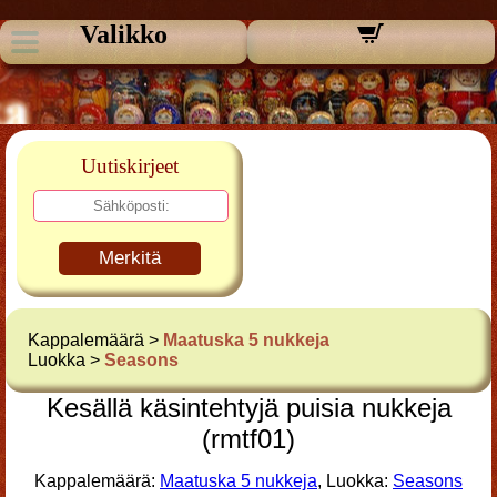
Valikko
Uutiskirjeet
Merkitä
Kappalemäärä >
Maatuska 5 nukkeja
Luokka >
Seasons
Kesällä käsintehtyjä puisia nukkeja
(rmtf01)
Kappalemäärä:
Maatuska 5 nukkeja
, Luokka:
Seasons