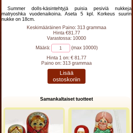
Summer dolls-käsintehtyjä puisia pesiviä nukkeja
matryoshka vuodenaikoina. Aseta 5 kpl. Korkeus suurin
nukke on 18cm.
Keskimääräinen Paino: 313 grammaa
Hinta €81.77
Varastossa: 10000
Määrä:
(max 10000)
Hinta 1 on:
€ 81.77
Paino on:
313 grammaa
Lisää
ostoskoriin
Samankaltaiset tuotteet