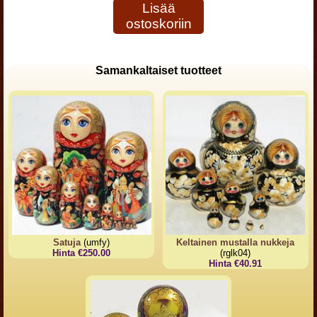
Lisää
ostoskoriin
Samankaltaiset tuotteet
Satuja
(umfy)
Keltainen mustalla nukkeja
Hinta €250.00
(rglk04)
Hinta €40.91