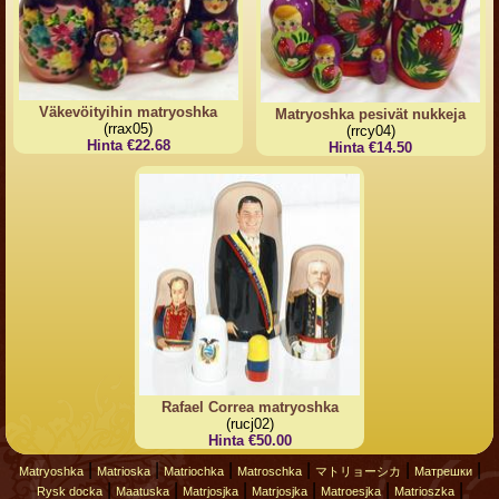
Väkevöityihin matryoshka
Matryoshka pesivät nukkeja
(rrax05)
(rrcy04)
Hinta €22.68
Hinta €14.50
Rafael Correa matryoshka
(rucj02)
Hinta €50.00
|
|
|
|
|
|
Matryoshka
Matrioska
Matriochka
Matroschka
マトリョーシカ
Матрешки
|
|
|
|
|
|
Rysk docka
Maatuska
Matrjosjka
Matrjosjka
Matroesjka
Matrioszka