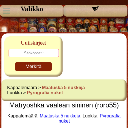
Valikko
Uutiskirjeet
Merkitä
Kappalemäärä >
Maatuska 5 nukkeja
Luokka >
Pyrografia nuket
Matryoshka vaalean sininen (roro55)
Kappalemäärä:
Maatuska 5 nukkeja
, Luokka:
Pyrografia
nuket