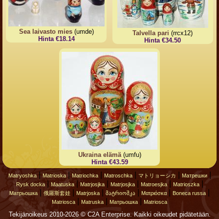
Sea laivasto mies
(umde)
Talvella pari
(rrcx12)
Hinta €18.14
Hinta €34.50
Ukraina elämä
(umfu)
Hinta €43.59
|
|
|
|
|
|
Matryoshka
Matrioska
Matriochka
Matroschka
マトリョーシカ
Матрешки
|
|
|
|
|
|
Rysk docka
Maatuska
Matrjosjka
Matrjosjka
Matroesjka
Matrioszka
|
|
|
|
|
|
Матрьошка
俄羅斯套娃
Matrjoska
მატრიოშკა
Ματριόσκα
Boneca russa
|
|
|
Matriosca
Matruska
Матрьошка
Matriosca
Tekijänoikeus 2010-2026 © C2A Enterprise. Kaikki oikeudet pidätetään.