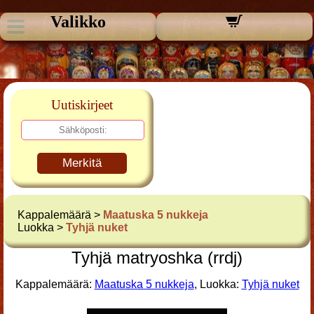
Valikko
Uutiskirjeet
Merkitä
Kappalemäärä >
Maatuska 5 nukkeja
Luokka >
Tyhjä nuket
Tyhjä matryoshka (rrdj)
Kappalemäärä:
Maatuska 5 nukkeja
, Luokka:
Tyhjä nuket