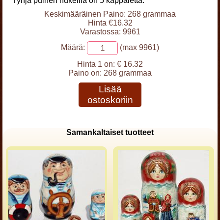
Tyhjä puinen nukeilla on 5 kappaletta.
Keskimääräinen Paino: 268 grammaa
Hinta €16.32
Varastossa: 9961
Määrä:
(max 9961)
Hinta 1 on:
€ 16.32
Paino on:
268 grammaa
Lisää
ostoskoriin
Samankaltaiset tuotteet