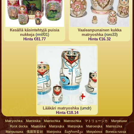
Kesällä käsintehtyjä puisia
Vaaleanpunainen kukka
nukkeja
(rmtf01)
matryoshka
(roro33)
Hinta €81.77
Hinta €16.32
Lääkäri matryoshka
(umdr)
Hinta €18.14
|
|
|
|
|
|
Matryoshka
Matrioska
Matriochka
Matroschka
マトリョーシカ
Матрешки
|
|
|
|
|
|
Rysk docka
Maatuska
Matrjosjka
Matrjosjka
Matroesjka
Matrioszka
|
|
|
|
|
|
Матрьошка
俄羅斯套娃
Matrjoska
მატრიოშკა
Ματριόσκα
Boneca russa