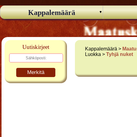
Kappalemäärä
Uutiskirjeet
Kappalemäärä >
Maatu
Luokka >
Tyhjä nuket
Merkitä