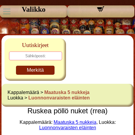
Valikko
Uutiskirjeet
Merkitä
Kappalemäärä >
Maatuska 5 nukkeja
Luokka >
Luonnonvaraisten eläinten
Ruskea pöllö nuket (rrea)
Kappalemäärä:
Maatuska 5 nukkeja
, Luokka:
Luonnonvaraisten eläinten