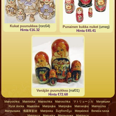
Kukat puunukkea
(roro54)
Punainen kukka nuket
(umeg)
Hinta €16.32
Hinta €45.41
Venäjän puunukkea
(rraf01)
Hinta €72.68
|
|
|
|
|
|
Matryoshka
Matrioska
Matriochka
Matroschka
マトリョーシカ
Матрешки
|
|
|
|
|
|
Rysk docka
Maatuska
Matrjosjka
Matrjosjka
Matroesjka
Matrioszka
|
|
|
|
|
|
Матрьошка
俄羅斯套娃
Matrjoska
მატრიოშკა
Ματριόσκα
Boneca russa
|
|
|
Matriosca
Matruska
Матрьошка
Matriosca