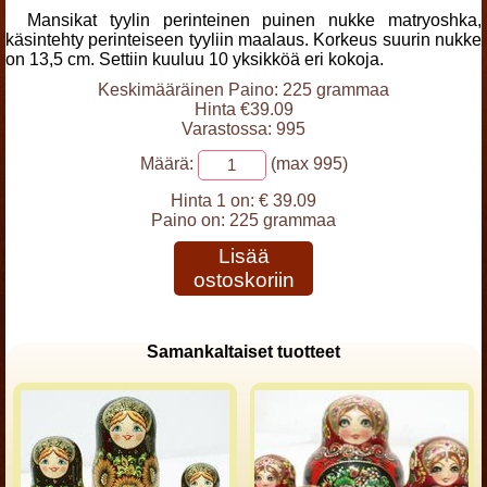
Mansikat tyylin perinteinen puinen nukke matryoshka,
käsintehty perinteiseen tyyliin maalaus. Korkeus suurin nukke
on 13,5 cm. Settiin kuuluu 10 yksikköä eri kokoja.
Keskimääräinen Paino: 225 grammaa
Hinta €39.09
Varastossa: 995
Määrä:
(max 995)
Hinta 1 on:
€ 39.09
Paino on:
225 grammaa
Lisää
ostoskoriin
Samankaltaiset tuotteet