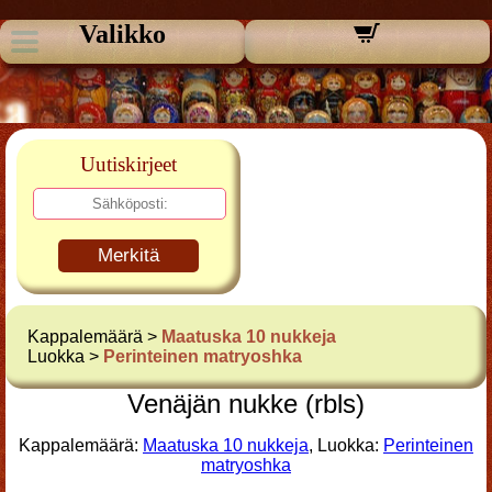
Valikko
Uutiskirjeet
Merkitä
Kappalemäärä >
Maatuska 10 nukkeja
Luokka >
Perinteinen matryoshka
Venäjän nukke (rbls)
Kappalemäärä:
Maatuska 10 nukkeja
, Luokka:
Perinteinen
matryoshka