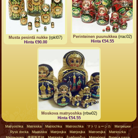
Perinteinen puunukkea
(rrac02)
Musta pesintä nukke
(rpkl07)
Hinta €54.55
Hinta €90.00
Moskova matryoshka
(rrbw02)
Hinta €54.55
|
|
|
|
|
|
Matryoshka
Matrioska
Matriochka
Matroschka
マトリョーシカ
Матрешки
|
|
|
|
|
|
Rysk docka
Maatuska
Matrjosjka
Matrjosjka
Matroesjka
Matrioszka
|
|
|
|
|
|
Матрьошка
俄羅斯套娃
Matrjoska
მატრიოშკა
Ματριόσκα
Boneca russa