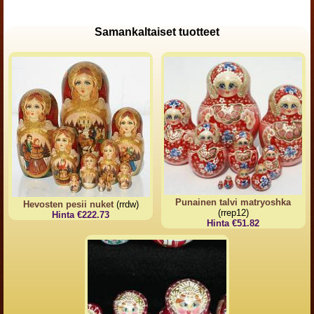
Samankaltaiset tuotteet
Punainen talvi matryoshka
Hevosten pesii nuket
(rrdw)
(rrep12)
Hinta €222.73
Hinta €51.82