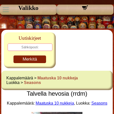
Valikko
Uutiskirjeet
Merkitä
Kappalemäärä >
Maatuska 10 nukkeja
Luokka >
Seasons
Talvella hevosia (rrdm)
Kappalemäärä:
Maatuska 10 nukkeja
, Luokka:
Seasons