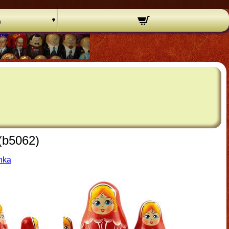
o
(b5062)
hka