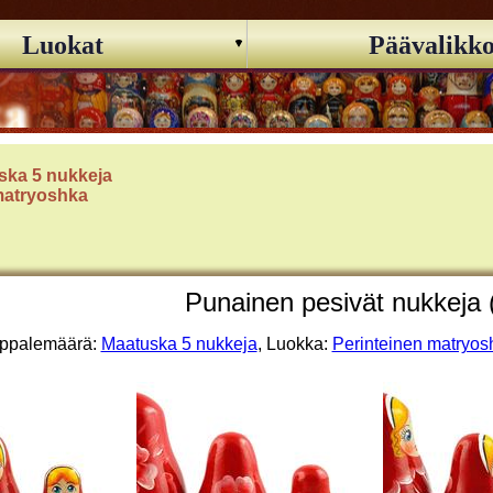
Luokat
Päävalikk
ska 5 nukkeja
matryoshka
Punainen pesivät nukkeja 
ppalemäärä:
Maatuska 5 nukkeja
, Luokka:
Perinteinen matryos