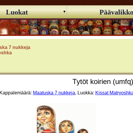
Luokat
Päävalikk
ska 7 nukkeja
oshka
Tytöt koirien (umfq
Kappalemäärä:
Maatuska 7 nukkeja
, Luokka:
Kissat Matryoshk