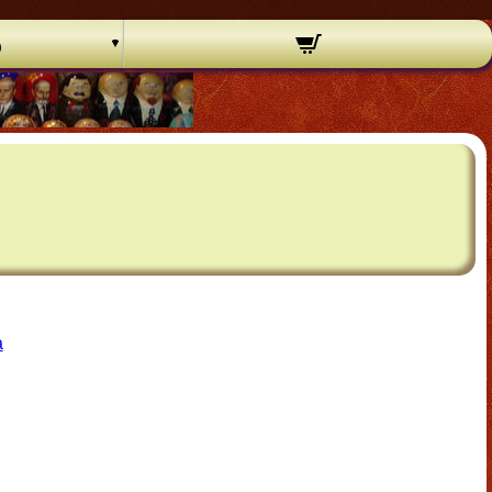
o
)
a