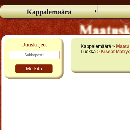
Kappalemäärä
Uutiskirjeet
Kappalemäärä >
Maatu
Luokka >
Kissat Matry
Merkitä