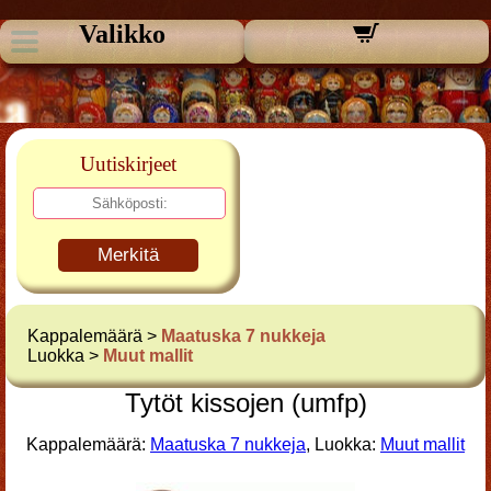
Valikko
Uutiskirjeet
Merkitä
Kappalemäärä >
Maatuska 7 nukkeja
Luokka >
Muut mallit
Tytöt kissojen (umfp)
Kappalemäärä:
Maatuska 7 nukkeja
, Luokka:
Muut mallit