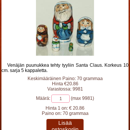
Venäjän puunukkea tehty tyyliin Santa Claus. Korkeus 10
cm. sarja 5 kappaletta.
Keskimääräinen Paino: 70 grammaa
Hinta €20.86
Varastossa: 9981
Määrä:
(max 9981)
Hinta 1 on:
€ 20.86
Paino on:
70 grammaa
Lisää
ostoskoriin