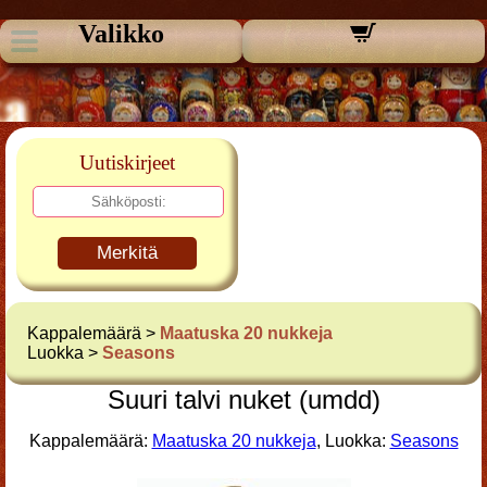
Valikko
Uutiskirjeet
Merkitä
Kappalemäärä >
Maatuska 20 nukkeja
Luokka >
Seasons
Suuri talvi nuket (umdd)
Kappalemäärä:
Maatuska 20 nukkeja
, Luokka:
Seasons