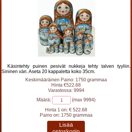
Käsintehty puinen pesivät nukkeja tehty talven tyyliin.
Sininen väri. Aseta 20 kappaletta koko 35cm.
Keskimääräinen Paino: 1750 grammaa
Hinta €522.68
Varastossa: 9994
Määrä:
(max 9994)
Hinta 1 on:
€ 522.68
Paino on:
1750 grammaa
Lisää
ostoskoriin