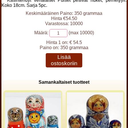
Käsintehdyt venäläiset Puiset pesivät nuket, perhetyyli.
Koko 18cm. Sarja 5pc.
Keskimääräinen Paino: 350 grammaa
Hinta €54.50
Varastossa: 10000
Määrä:
(max 10000)
Hinta 1 on:
€ 54.5
Paino on:
350 grammaa
Lisää
ostoskoriin
Samankaltaiset tuotteet