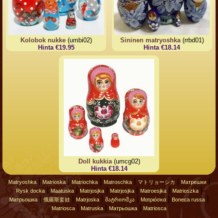
Kolobok nukke
(umbi02)
Sininen matryoshka
(rrbd01)
Hinta €19.95
Hinta €18.14
Doll kukkia
(umcg02)
Hinta €18.14
|
|
|
|
|
|
Matryoshka
Matrioska
Matriochka
Matroschka
マトリョーシカ
Матрешки
|
|
|
|
|
|
Rysk docka
Maatuska
Matrjosjka
Matrjosjka
Matroesjka
Matrioszka
|
|
|
|
|
|
Матрьошка
俄羅斯套娃
Matrjoska
მატრიოშკა
Ματριόσκα
Boneca russa
|
|
|
Matriosca
Matruska
Матрьошка
Matriosca