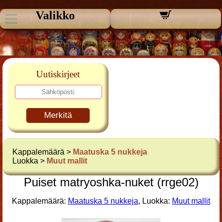
Valikko
Uutiskirjeet
Merkitä
Kappalemäärä >
Maatuska 5 nukkeja
Luokka >
Muut mallit
Puiset matryoshka-nuket (rrge02)
Kappalemäärä:
Maatuska 5 nukkeja
, Luokka:
Muut mallit