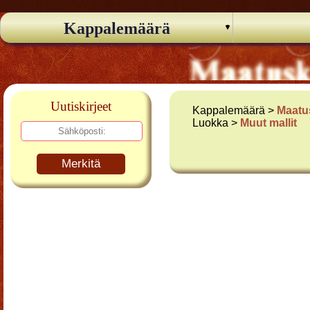
Kappalemäärä
Uutiskirjeet
Kappalemäärä >
Maatu
Luokka >
Muut mallit
Merkitä