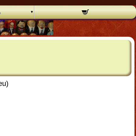
o
eu)