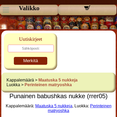
Valikko
Uutiskirjeet
Merkitä
Kappalemäärä >
Maatuska 5 nukkeja
Luokka >
Perinteinen matryoshka
Punainen babushkas nukke (rrer05)
Kappalemäärä:
Maatuska 5 nukkeja
, Luokka:
Perinteinen
matryoshka