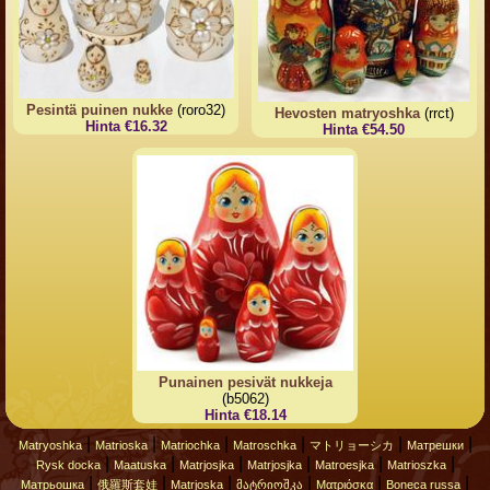
Pesintä puinen nukke
(roro32)
Hevosten matryoshka
(rrct)
Hinta €16.32
Hinta €54.50
Punainen pesivät nukkeja
(b5062)
Hinta €18.14
|
|
|
|
|
|
Matryoshka
Matrioska
Matriochka
Matroschka
マトリョーシカ
Матрешки
|
|
|
|
|
|
Rysk docka
Maatuska
Matrjosjka
Matrjosjka
Matroesjka
Matrioszka
|
|
|
|
|
|
Матрьошка
俄羅斯套娃
Matrjoska
მატრიოშკა
Ματριόσκα
Boneca russa