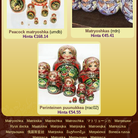
Matryoshkas
(rrdn)
Peacock matryoshka
(umdb)
Hinta €45.41
Hinta €168.14
Perinteinen puunukkea
(rrac02)
Hinta €54.55
|
|
|
|
|
|
Matryoshka
Matrioska
Matriochka
Matroschka
マトリョーシカ
Матрешки
|
|
|
|
|
|
Rysk docka
Maatuska
Matrjosjka
Matrjosjka
Matroesjka
Matrioszka
|
|
|
|
|
|
Матрьошка
俄羅斯套娃
Matrjoska
მატრიოშკა
Ματριόσκα
Boneca russa
|
|
|
Matriosca
Matruska
Матрьошка
Matriosca