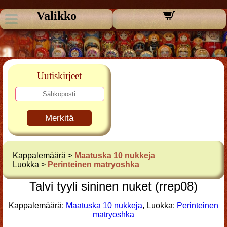
Valikko
Uutiskirjeet
Merkitä
Kappalemäärä >
Maatuska 10 nukkeja
Luokka >
Perinteinen matryoshka
Talvi tyyli sininen nuket (rrep08)
Kappalemäärä:
Maatuska 10 nukkeja
, Luokka:
Perinteinen
matryoshka