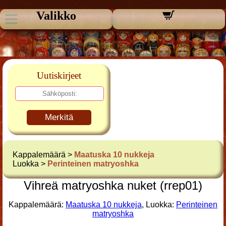
Valikko
Uutiskirjeet
Merkitä
Kappalemäärä >
Maatuska 10 nukkeja
Luokka >
Perinteinen matryoshka
Vihreä matryoshka nuket (rrep01)
Kappalemäärä:
Maatuska 10 nukkeja
, Luokka:
Perinteinen
matryoshka