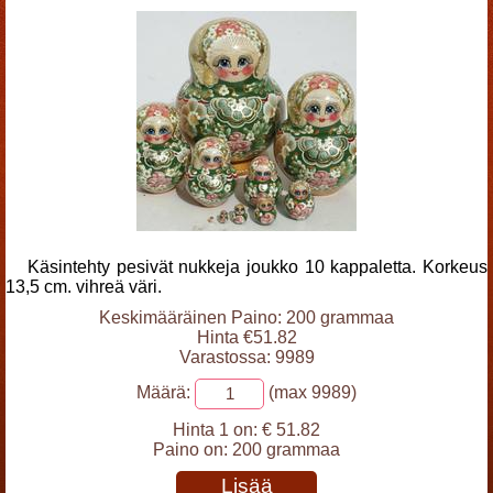
Käsintehty pesivät nukkeja joukko 10 kappaletta. Korkeus
13,5 cm. vihreä väri.
Keskimääräinen Paino: 200 grammaa
Hinta €51.82
Varastossa: 9989
Määrä:
(max 9989)
Hinta 1 on:
€ 51.82
Paino on:
200 grammaa
Lisää