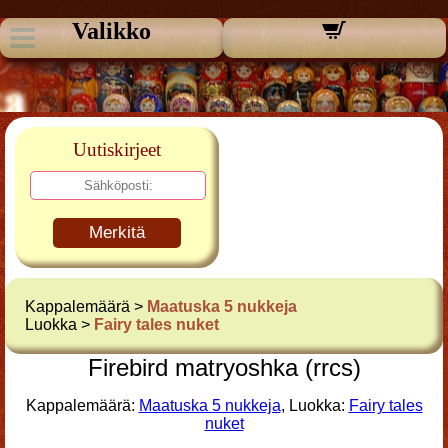
Valikko
Uutiskirjeet
Merkitä
Kappalemäärä >
Maatuska 5 nukkeja
Luokka >
Fairy tales nuket
Firebird matryoshka (rrcs)
Kappalemäärä:
Maatuska 5 nukkeja
, Luokka:
Fairy tales
nuket