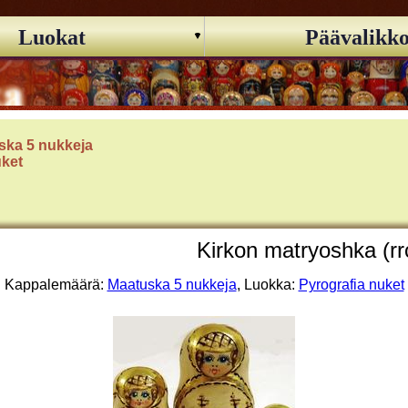
Luokat
Päävalikk
ska 5 nukkeja
uket
Kirkon matryoshka (rr
Kappalemäärä:
Maatuska 5 nukkeja
, Luokka:
Pyrografia nuket