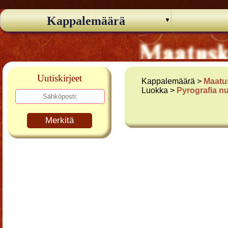
Kappalemäärä
Uutiskirjeet
Kappalemäärä >
Maatu
Luokka >
Pyrografia n
Merkitä