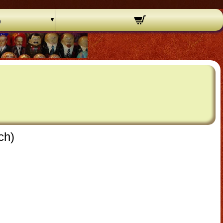
o
ch)