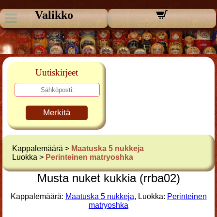
Valikko
Uutiskirjeet
Merkitä
Kappalemäärä >
Maatuska 5 nukkeja
Luokka >
Perinteinen matryoshka
Musta nuket kukkia (rrba02)
Kappalemäärä:
Maatuska 5 nukkeja
, Luokka:
Perinteinen
matryoshka