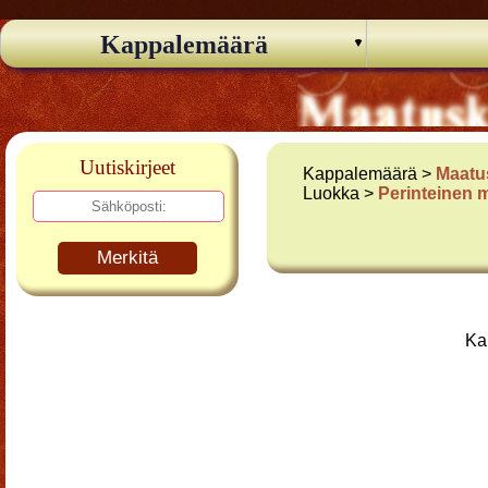
Kappalemäärä
Uutiskirjeet
Kappalemäärä >
Maatu
Luokka >
Perinteinen 
Merkitä
Ka