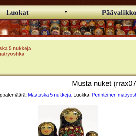
Luokat
Päävalikk
ska 5 nukkeja
matryoshka
Musta nuket (rrax07
ppalemäärä:
Maatuska 5 nukkeja
, Luokka:
Perinteinen matryos