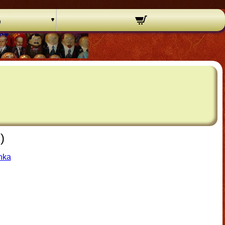
o
)
hka