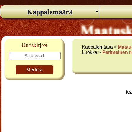
Kappalemäärä
Uutiskirjeet
Kappalemäärä >
Maatu
Luokka >
Perinteinen 
Merkitä
Ka