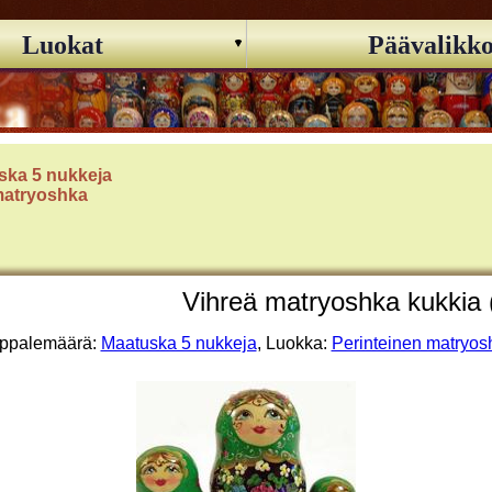
Luokat
Päävalikk
ska 5 nukkeja
matryoshka
Vihreä matryoshka kukkia 
ppalemäärä:
Maatuska 5 nukkeja
, Luokka:
Perinteinen matryos