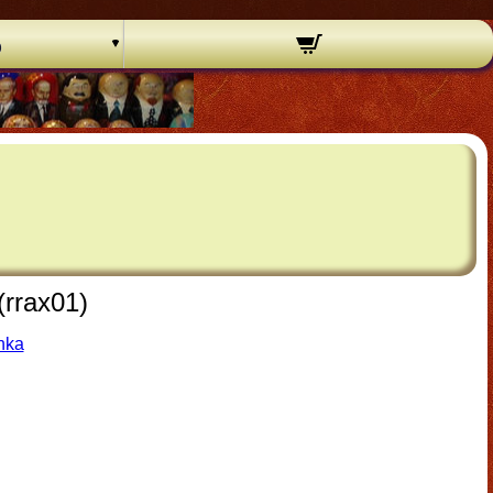
o
(rrax01)
hka