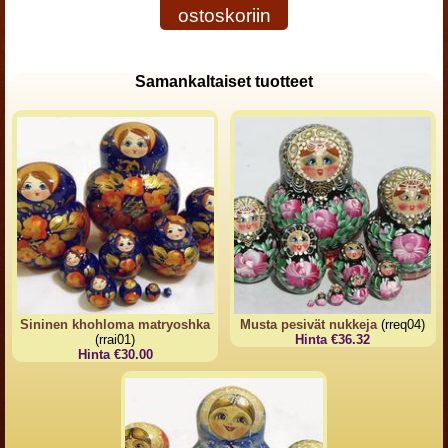
ostoskoriin
Samankaltaiset tuotteet
Sininen khohloma matryoshka
Musta pesivät nukkeja
(rreq04)
(rrai01)
Hinta €36.32
Hinta €30.00